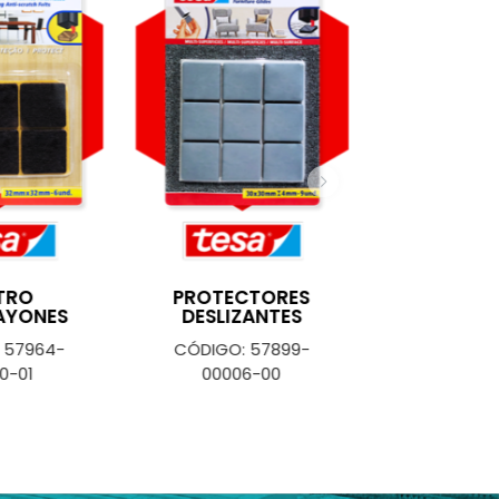
LTRO
PROTECTORES
PROTEC
AYONES
DESLIZANTES
DESLIZ
 57964-
CÓDIGO: 57899-
CÓDIGO: 
0-01
00006-00
00008