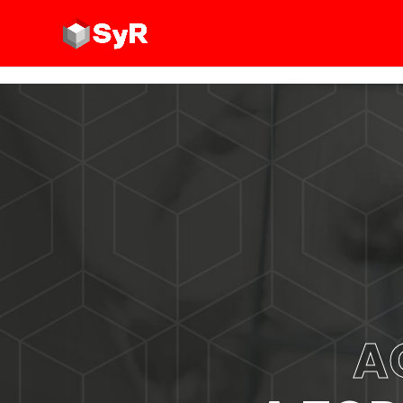
DESDE 2013
COMPROME
CON EL SE
Nuestro inicio de actividades se r
enero de 2013 y, aunque aún som