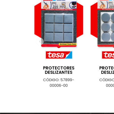
ELTRO
PROTECTORES
PROTE
RAYONES
DESLIZANTES
DESLI
O: 57964-
CÓDIGO: 57899-
CÓDIGO
000-01
00006-00
000