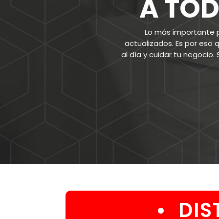
en el mercado, nuestro capital h
numerosos años de experiencia pr
los diversos rubros que actualme
VER MÁS
VER CATÁLO
•
DIST