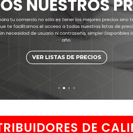
umano cuenta con
evia trabajando con
nte atendemos.
GO
RIBUIDORES DE CA