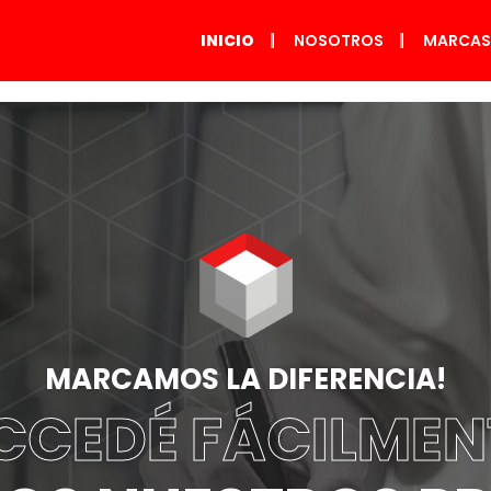
INICIO
NOSOTROS
MARCA
TIDOS
CTOR
emonta a principios de
os una empresa joven