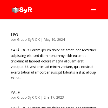
LEO
por
Grupo-SyR-OK
|
May 10, 2024
CATÁLOGO Lorem ipsum dolor sit amet, consectetuer
adipiscing elit, sed diam nonummy nibh euismod
tincidunt ut laoreet dolore magna aliquam erat
volutpat. Ut wisi enim ad minim veniam, quis nostrud
exerci tation ullamcorper suscipit lobortis nisl ut aliquip
ex ea...
YALE
por
Grupo-SyR-OK
|
Ene 17, 2023
CATÁLOGO Lorem ipsum dolor sit amet, consectetuer